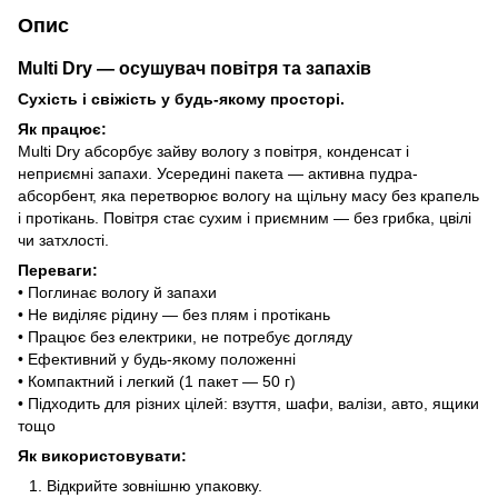
Опис
Multi Dry — осушувач повітря та запахів
Сухість і свіжість у будь-якому просторі.
Як працює:
Multi Dry абсорбує зайву вологу з повітря, конденсат і
неприємні запахи. Усередині пакета — активна пудра-
абсорбент, яка перетворює вологу на щільну масу без крапель
і протікань. Повітря стає сухим і приємним — без грибка, цвілі
чи затхлості.
Переваги:
• Поглинає вологу й запахи
• Не виділяє рідину — без плям і протікань
• Працює без електрики, не потребує догляду
• Ефективний у будь-якому положенні
• Компактний і легкий (1 пакет — 50 г)
• Підходить для різних цілей: взуття, шафи, валізи, авто, ящики
тощо
Як використовувати:
Відкрийте зовнішню упаковку.