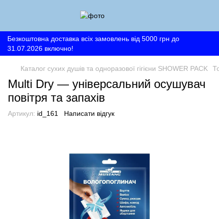
Безкоштовна доставка всіх замовлень від 5000 грн до
31.07.2026 включно!
Каталог сухих душів та одноразової гігієни SHOWER PACK
Т
Multi Dry — універсальний осушувач
повітря та запахів
Артикул:
id_161
Написати відгук