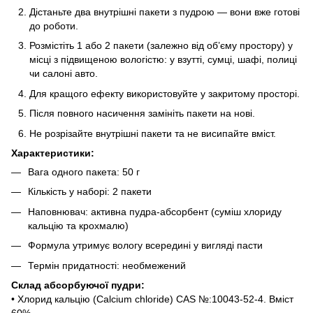
Дістаньте два внутрішні пакети з пудрою — вони вже готові
до роботи.
Розмістіть 1 або 2 пакети (залежно від об’єму простору) у
місці з підвищеною вологістю: у взутті, сумці, шафі, полиці
чи салоні авто.
Для кращого ефекту використовуйте у закритому просторі.
Після повного насичення замініть пакети на нові.
Не розрізайте внутрішні пакети та не висипайте вміст.
Характеристики:
Вага одного пакета: 50 г
Кількість у наборі: 2 пакети
Наповнювач: активна пудра-абсорбент (суміш хлориду
кальцію та крохмалю)
Формула утримує вологу всередині у вигляді пасти
Термін придатності: необмежений
Склад абсорбуючої пудри:
• Хлорид кальцію (Calcium chloride) CAS №:10043-52-4. Вміст
60%