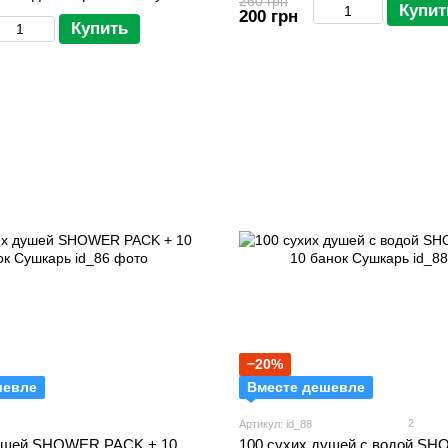
260 грн
Купит
уви
200 грн
Купить
−20%
шевле
Вместе дешевле
2
Артикул: id_88
душей SHOWER PACK + 10
100 сухих душей с водой S