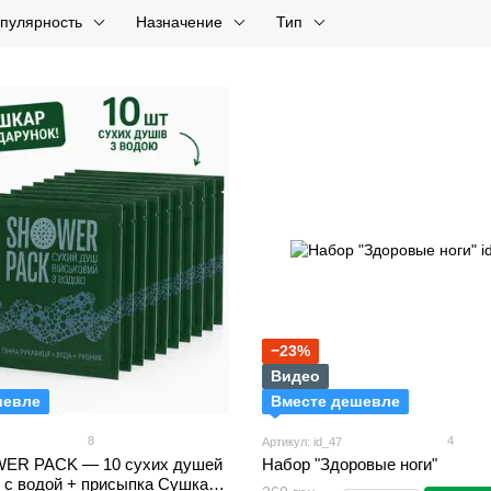
пулярность
Назначение
Тип
−23%
Видео
шевле
Вместе дешевле
8
4
Артикул: id_47
ER PACK — 10 сухих душей
Набор "Здоровые ноги"
 с водой + присыпка Сушкар