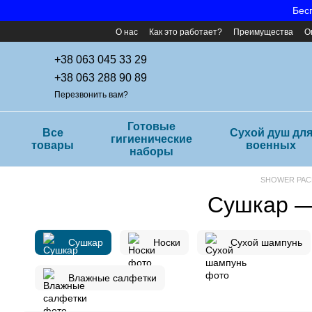
Перейти к основному контенту
Бесп
О нас
Как это работает?
Преимущества
О
Часто задаваемые вопросы
+38 063 045 33 29
+38 063 288 90 89
Перезвонить вам?
Готовые
Все
Cухой душ дл
гигиенические
товары
военных
наборы
SHOWER PAC
Сушкар — 
Сушкар
Носки
Сухой шампунь
Влажные салфетки