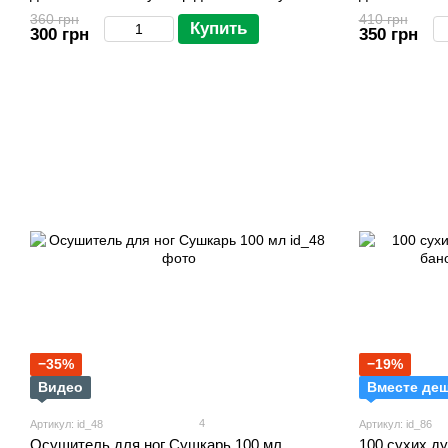
для ног и об
360 грн
410 грн
Купить
300 грн
350 грн
−35%
−19%
Видео
Вместе де
4
Артикул: id_48
Артикул: id_86
Осушитель для ног Сушкарь 100 мл
100 сухих 