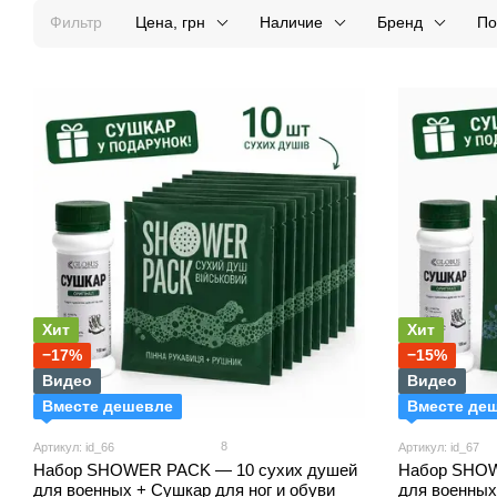
Фильтр
Цена, грн
Наличие
Бренд
По
Хит
Хит
−17%
−15%
Видео
Видео
Вместе дешевле
Вместе де
8
Артикул: id_66
Артикул: id_67
Набор SHOWER PACK — 10 сухих душей
Набор SHOW
для военных + Сушкар для ног и обуви
для военных