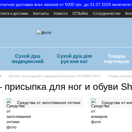
латная доставка всех заказов от 5000 грн. до 31.07.2026 включите
плата и доставка
Контакты
Новости
ОТЗЫВЫ
Сотрудничество
Вол
я
Сухой душ
Сухой душ для
Товары
медицинский
рук или ног
партнеров
K
Каталог сухих душей и одноразовой гигиены SHOWER PACK
Товары партнер
присыпка для ног и обуви S
Средства от запотевания оптики
Средства от ко