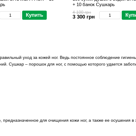
арь
+ 10 банок Сушкарь
4 100 грн
Купить
Куп
3 300 грн
авильный уход за кожей ног. Ведь постоянное соблюдение гигиены 
ий. Сушкар – порошок для ног, с помощью которого удается заботит
 предназначенное для очищения кожи ног, а также ее осушения в 