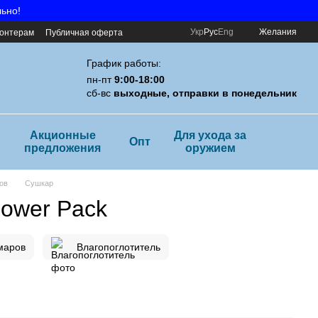
льно!
Укр
Рус
Eng
Желания
онтерам
Публичная оферта
График работы:
пн-пт
9:00-18:00
сб-вс
выходные, отправки в понедельник
Акционные
Для ухода за
Опт
предложения
оружием
ов
Сушкар
hower Pack
маров
Влагопоглотитель