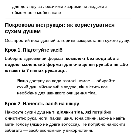
для догляду за лежачими хворими чи людьми з
обмеженою мобільністю.
Покрокова інструкція:
як користуватися
сухим душем
Ось простий послідовний алгоритм використання сухого душу:
Крок 1. Підготуйте засіб
Виберіть відповідний формат:
комплект без води або з
водою, маленький формат для очищення рук або ніг або
ж пакет із 7 пінних рукавиць.
Якщо доступу до води взагалі немає — обирайте
сухий душ військовий з водою, він містить все
необхідне для швидкого очищення тіла.
Крок 2. Нанесіть засіб на шкіру
Наносьте сухий душ
на ті ділянки тіла, які потрібно
очистити
: руки, ноги, пахви, шия, зона спини, можна навіть
мити голову (якщо не довге волосся). Не потрібно наносити
забагато — засіб економний у використанні.