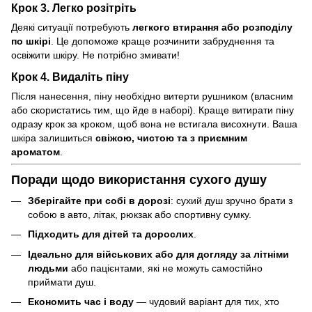
Крок 3. Легко розітріть
Деякі ситуації потребують
легкого втирання або розподілу
по шкірі
. Це допоможе краще розчинити забруднення та
освіжити шкіру. Не потрібно змивати!
Крок 4. Видаліть піну
Після нанесення, піну необхідно витерти рушником (власним
або скористатись тим, що йде в наборі). Краще витирати піну
одразу крок за кроком, щоб вона не встигала висохнути. Ваша
шкіра залишиться
свіжою, чистою та з приємним
ароматом
.
Поради щодо використання сухого душу
Зберігайте при собі в дорозі
: сухий душ зручно брати з
собою в авто, літак, рюкзак або спортивну сумку.
Підходить для дітей та дорослих
.
Ідеально для військових або для догляду за літніми
людьми
або пацієнтами, які не можуть самостійно
приймати душ.
Економить час і воду
— чудовий варіант для тих, хто