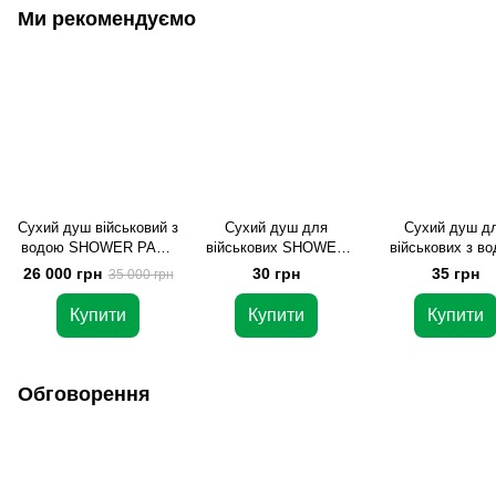
Ми рекомендуємо
Сухий душ військовий з
Сухий душ для
Сухий душ д
водою SHOWER PACK
військових SHOWER
військових з в
ОПТ (1000 шт)
PACK, 1 шт — пінна
SHOWER PACK, 
26 000 грн
30 грн
35 грн
35 000 грн
рукавиця та рушник,
— пінна рукави
для польових умов
рушник + 50 мл 
Купити
Купити
Купити
(одноразовий душ)
для польових 
(одноразовий 
Обговорення