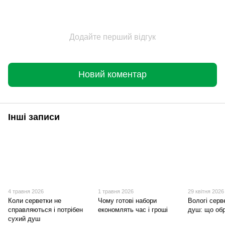
Додайте перший відгук
Новий коментар
Інші записи
4 травня 2026
1 травня 2026
29 квітня 2026
Коли серветки не
Чому готові набори
Вологі серв
справляються і потрібен
економлять час і гроші
душ: що об
сухий душ