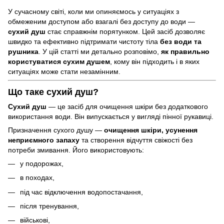
У сучасному світі, коли ми опиняємось у ситуаціях з
обмеженим доступом або взагалі без доступу до води —
сухий душ
стає справжнім порятунком. Цей засіб дозволяє
швидко та ефективно підтримати чистоту тіла
без води та
рушника
. У цій статті ми детально розповімо,
як правильно
користуватися сухим душем
, кому він підходить і в яких
ситуаціях може стати незамінним.
Що таке сухий душ?
Сухий душ
— це засіб для очищення шкіри без додаткового
використання води. Він випускається у вигляді пінної рукавиці.
Призначення сухого душу —
очищення шкіри, усунення
неприємного запаху
та створення відчуття свіжості без
потреби змивання. Його використовують:
у подорожах,
в походах,
під час відключення водопостачання,
після тренування,
військові,