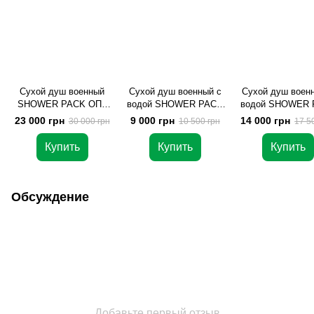
Сухой душ военный
Сухой душ военный с
Сухой душ воен
SHOWER PACK ОПТ
водой SHOWER PACK
водой SHOWER 
(1000 шт)
ОПТ (300 шт)
ОПТ (500 шт
23 000 грн
9 000 грн
14 000 грн
30 000 грн
10 500 грн
17 5
Купить
Купить
Купить
Обсуждение
Добавьте первый отзыв