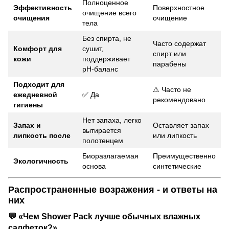
Полноценное
Эффективность
Поверхностное
очищение всего
очищения
очищение
тела
Без спирта, не
Часто содержат
Комфорт для
сушит,
спирт или
кожи
поддерживает
парабены
pH-баланс
Подходит для
⚠ Часто не
ежедневной
✅ Да
рекомендовано
гигиены
Нет запаха, легко
Запах и
Оставляет запах
вытирается
липкость после
или липкость
полотенцем
Биоразлагаемая
Преимущественно
Экологичность
основа
синтетические
Распространенные возражения - и ответы на
них
💬 «Чем Shower Pack лучше обычных влажных
салфеток?»