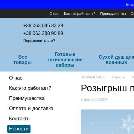
Перейти к основному контенту
Бесп
О нас
Как это работает?
Преимущества
О
Часто задаваемые вопросы
+38 063 045 33 29
+38 063 288 90 89
Перезвонить вам?
Готовые
Все
Cухой душ дл
гигиенические
товары
военных
наборы
О нас
SHOWER PACK
Новости
Р
Розыгрыш 
Как это работает?
Преимущества
2 декабря 2024
Оплата и доставка
Контакты
Новости