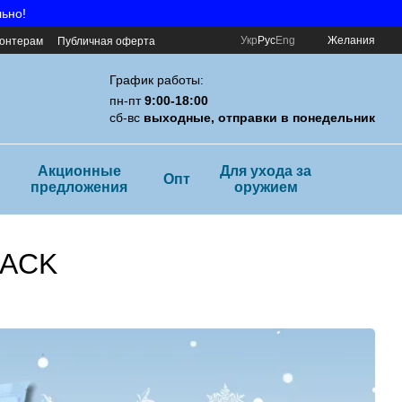
льно!
Укр
Рус
Eng
Желания
онтерам
Публичная оферта
График работы:
пн-пт
9:00-18:00
сб-вс
выходные, отправки в понедельник
Акционные
Для ухода за
Опт
предложения
оружием
PACK