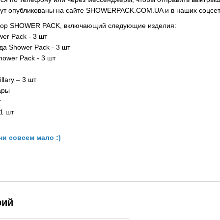
ут опубликованы на сайте SHOWERPACK.COM.UA и в наших соцсетях
бор SHOWER PACK, включающий следующие изделия:
er Pack - 3 шт
да Shower Pack - 3 шт
hower Pack - 3 шт
lary – 3 шт
ары
т
1 шт
ни совсем мало :)
рий