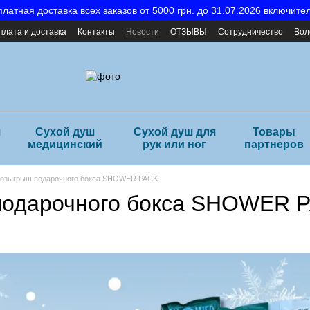
латная доставка всех заказов от 5000 грн. до 31.07.2026 включите
плата и доставка
Контакты
Новости
ОТЗЫВЫ
Сотрудничество
Вол
я
Сухой душ
Сухой душ для
Товары
медицинский
рук или ног
партнеров
озыгрыш подарочного бокса SHOWER PACK
подарочного бокса SHOWER 