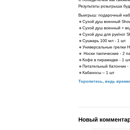
Результаты розыгрыша буд
Выигрыш: подарочный на
🔹Сухой душ военный Show
🔹Сухой душ военный + во
🔹Сухой душ для рук/ног S
🔹Сушкарь 100 мл - 1 шт
🔹Универсальные грелки Hil
🔹 Носки тактические - 2 п
🔹Кофе в пирамидке - 1 ш
🔹Питательный батончик - 
🔹Кабаносы – 1 шт
Торопитесь, ведь време
Новый коммента