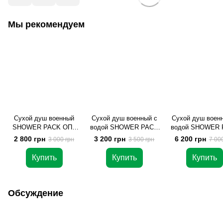
Мы рекомендуем
Сухой душ военный
Сухой душ военный с
Сухой душ воен
SHOWER PACK ОПТ
водой SHOWER PACK
водой SHOWER 
(100 шт)
ОПТ (100 шт)
ОПТ (200 шт
2 800 грн
3 200 грн
6 200 грн
3 000 грн
3 500 грн
7 00
Купить
Купить
Купить
Обсуждение