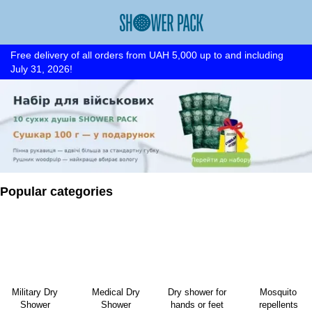
Free delivery of all orders from UAH 5,000 up to and including
July 31, 2026!
Popular categories
Military Dry
Medical Dry
Dry shower for
Mosquito
Shower
Shower
hands or feet
repellents