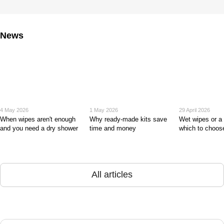
News
4 May 2026
1 May 2026
29 April 2026
When wipes aren't enough
Why ready-made kits save
Wet wipes or a
and you need a dry shower
time and money
which to choos
All articles