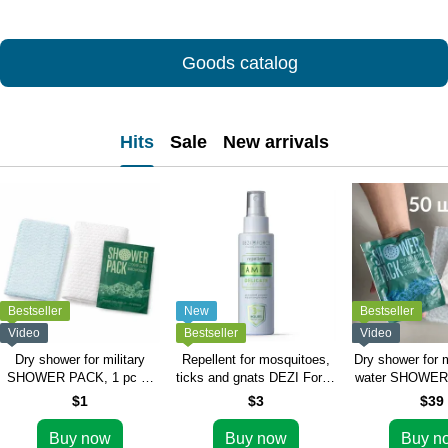
Goods catalog
Hits
Sale
New arrivals
Bestseller
New
Bestseller
Video
Bestseller
Video
Dry shower for military
Repellent for mosquitoes,
Dry shower for m
SHOWER PACK, 1 pc —
ticks and gnats DEZI Force
water SHOWER
foaming mitt and towel, for
Family (100 ml spray)
pcs — large su
$1
$3
$39
field conditions (disposable
for field use (r
shower)
disposable 
Buy now
Buy now
Buy n