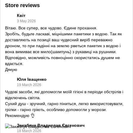
Store reviews
Квіт
3 May 2026
Вітаю. Все супер, все чудово. Єдине прохання.
Зробіть, будьте ласкаві, міцнішими пакетики з водою. Так як
доставляють на позиції ваш чудесний виріб переважно
дроном, то при падінні на землю рветься пакетик з водою і
вона вимиває все мило(шампунь) з рукавиці на рушники.
Відповідно, можливість повноцінно скористатись душем не
вдається.
Дякую
Юля Іващенко
19 March 2026
Чудові засоби, які допомогли моїй гігієні в періоди обстрілів і
відключень світла.
Сухий душ - зручний, гарно піниться, легко використовувати,
грілки - гарно гріють, особливо допомогли у морози.
Рекомендую 👌
Закаблук Владислав Євгенович
18 March 2026