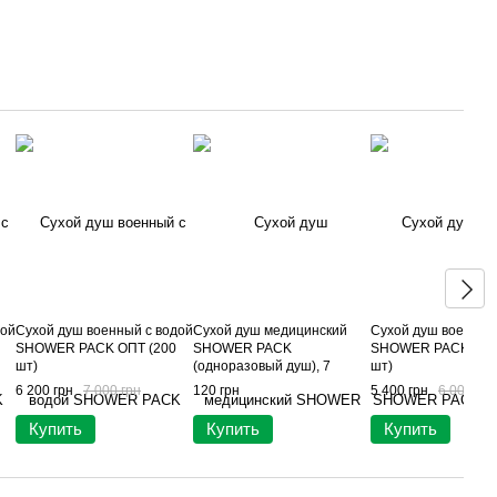
дой
Сухой душ военный с водой
Сухой душ медицинский
Сухой душ военный
SHOWER PACK ОПТ (200
SHOWER PACK
SHOWER PACK ОПТ
шт)
(одноразовый душ), 7
шт)
пенных рукавиц — для
6 200 грн
7 000 грн
120 грн
5 400 грн
6 000 грн
маломобильных и лежачих
пациентов
Купить
Купить
Купить