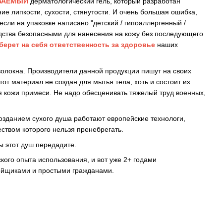
ВАЕМЫЙ
дерматологический гель, который разработан
е липкости, сухости, стянутости. И очень большая ошибка,
если на упаковке написано "детский / гипоаллергенный /
редства безопасными для нанесения на кожу без последующего
берет на себя ответственность за здоровье
наших
олокна. Производители данной продукции пишут на своих
тот материал не создан для мытья тела, хоть и состоит из
я кожи примеси. Не надо обесценивать тяжелый труд военных,
созданием сухого душа работают европейские технологи,
чеством которого нельзя пренебрегать.
ы этот душ передадите.
ого опыта использования, и вот уже 2+ годами
ойщиками и простыми гражданами.