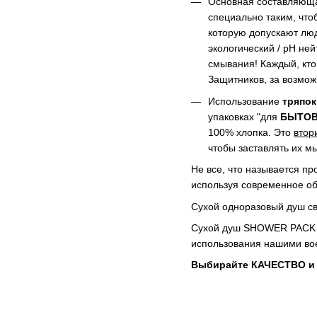
Основная составляюща
специально таким, что
которую допускают лю
экологический / pH не
смывания! Каждый, кто
Защитников, за возмож
Использование
тряпок
упаковках "для
БЫТО
100% хлопка. Это
втор
чтобы заставлять их м
Не все, что называется пр
используя современное об
Сухой одноразовый душ сво
Сухой душ SHOWER PACK – 
использования нашими во
Выбирайте КАЧЕСТВО и 