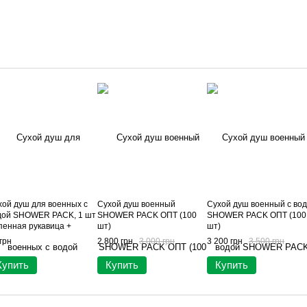
хой душ для военных с
Сухой душ военный
Сухой душ военный с во
дой SHOWER PACK, 1 шт
SHOWER PACK ОПТ (100
SHOWER PACK ОПТ (100
пенная рукавица +
шт)
шт)
лотенце + 50 мл воды,
грн
2 800 грн
3 000 грн
3 200 грн
3 500 грн
я полевых условий
дноразовый душ)
Купить
Купить
Купить