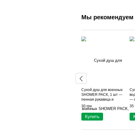
Мы рекомендуем
Сухой душ для военных
Су
SHOWER PACK, 1 шт —
во
пенная рукавица и
— 
полотенце, для полевых
по
30 грн
35 
условий (одноразовый душ)
дл
(о
Купить