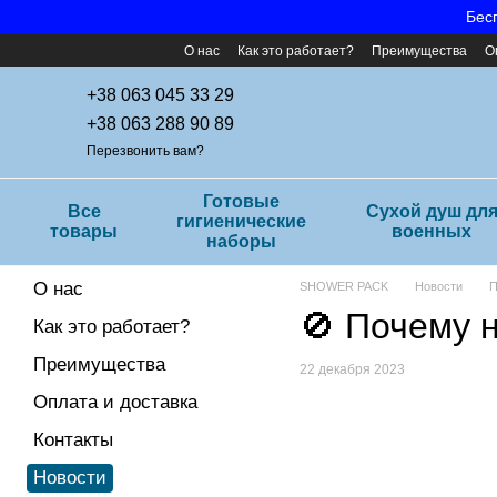
Перейти к основному контенту
Бесп
О нас
Как это работает?
Преимущества
О
Часто задаваемые вопросы
+38 063 045 33 29
+38 063 288 90 89
Перезвонить вам?
Готовые
Все
Cухой душ дл
гигиенические
товары
военных
наборы
О нас
SHOWER PACK
Новости
П
🚫 Почему 
Как это работает?
Преимущества
22 декабря 2023
Оплата и доставка
Контакты
Новости