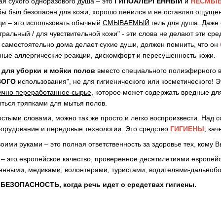
я сухого одноразового душа – это
ГИПОАЛЕРГЕННЫЙ
и
НЕСМЫ
бы был безопасен для кожи, хорошо пенился и не оставлял ощущени
ди – это использовать обычный
СМЫВАЕМЫЙ
гель для душа. Даже 
йтральный / для чувствительной кожи" - эти слова не делают эти с
 самостоятельно дома делает сухие души, должен помнить, что он
ные аллергические реакции, дискомфорт и пересушенность кожи.
 для уборки и мойки полов
вместо специального полиэфирного в
ВОГО
использования", не для гигиенического или косметического! Э
ично переработанное сырье
, которое может содержать вредные дл
ыться тряпками для мытья полов.
остыми словами, можно так же просто и легко воспроизвести. Над 
орудование и передовые технологии. Это средство
ГИГИЕНЫ
, ка
ими руками – это полная ответственность за здоровье тех, кому В
это европейское качество, проверенное десятилетиями европейск
енными, медиками, волонтерами, туристами, водителями-дальноб
БЕЗОПАСНОСТЬ, когда речь идет о средствах гигиены.