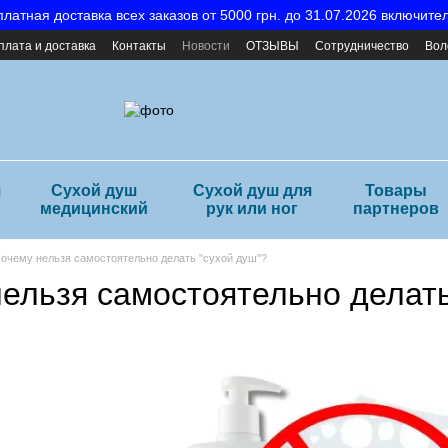
латная доставка всех заказов от 5000 грн. до 31.07.2026 включите
плата и доставка
Контакты
Новости
ОТЗЫВЫ
Сотрудничество
Вол
я
Сухой душ
Сухой душ для
Товары
медицинский
рук или ног
партнеров
очему нельзя самостоятельно делать "сухой душ"?
нельзя самостоятельно делать