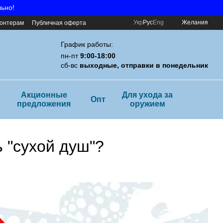
льно!
Укр
Рус
Eng
Желания
онтерам
Публичная оферта
График работы:
пн-пт
9:00-18:00
сб-вс
выходные, отправки в понедельник
Акционные
Для ухода за
Опт
предложения
оружием
 "сухой душ"?